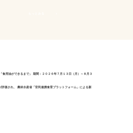
もっとみる
学「食用油ができるまで」 期間：２０２６年７月１３日（月）～８月３
みが評価され、 農林水産省「官民連携食育プラットフォーム」による新