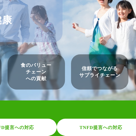
健康
食のバリュー
信頼でつながる
チェーン
サプライ
チェーン
への貢献
FD提言への対応
TNFD提言への対応