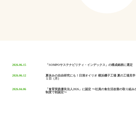
2026.06.15
「SOMPOサステナビリティ・インデックス」の構成銘柄に選定
2026.06.12
夏休みの自由研究にも！日清オイリオ 横浜磯子工場 夏の工場見
１日（月）
2026.04.06
「食育実践優良法人2026」に認定 〜社員の食生活改善の取り組
制度で初認定〜
もっとみる