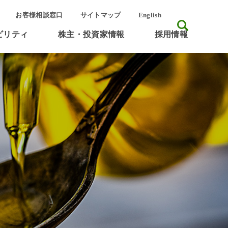
サ
お客様相談窓口
サイトマップ
English
イ
ト
ビリティ
株主・投資家情報
採用情報
検
内
索
検
索