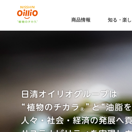
グローバルナビゲーションに移動
ページ本文に移動
フッターに移動
商品情報
知る・楽し