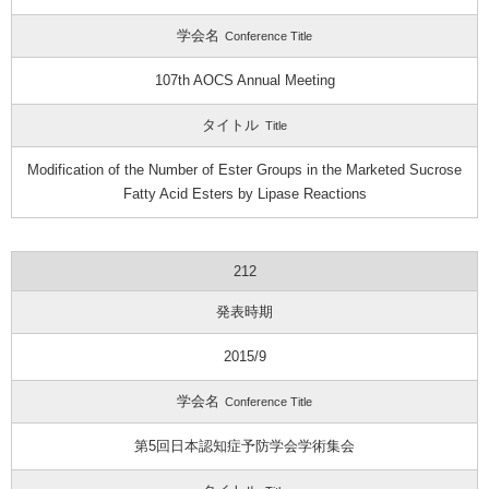
学会名
Conference Title
107th AOCS Annual Meeting
タイトル
Title
Modification of the Number of Ester Groups in the Marketed Sucrose
Fatty Acid Esters by Lipase Reactions
212
発表時期
2015/9
学会名
Conference Title
第5回日本認知症予防学会学術集会