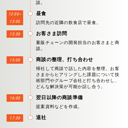
談。
昼食
12:00~
13:00
訪問先の近隣の飲食店で昼食。
お客さま訪問
13:30
量販チェーンの開発担当のお客さまと商
談。
商談の整理、打ち合わせ
15:00
帰社して商談で話した内容を整理。お客
さまからヒアリングした課題について技
術部門やグループ会社と打ち合わせし、
どんな解決策が可能か話し合う。
翌日以降の商談準備
16:00
提案資料などを作成。
退社
17:30