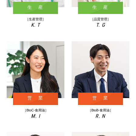
生 産
生 産
［品質管理］
［生産管理］
T. G
K. T
営 業
営 業
［BtoC-食用油］
［BtoB-食用油］
M. I
R. N