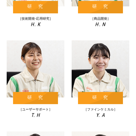
研 究
研 究
［技術開発-応用研究］
［商品開発］
H. K
H. N
研 究
研 究
［ユーザーサポート］
［ファインケミカル］
T. H
Y. A