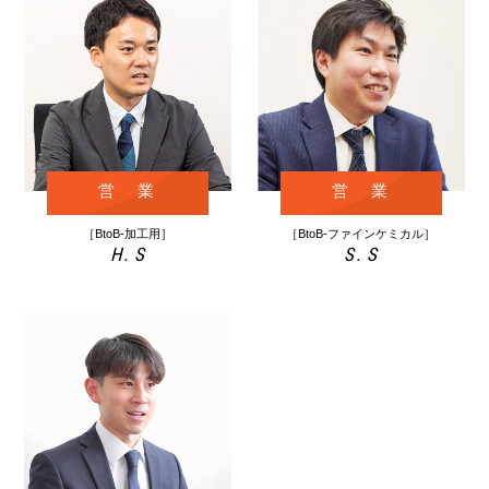
営 業
営 業
［BtoB-加工用］
［BtoB-ファインケミカル］
H. S
S. S