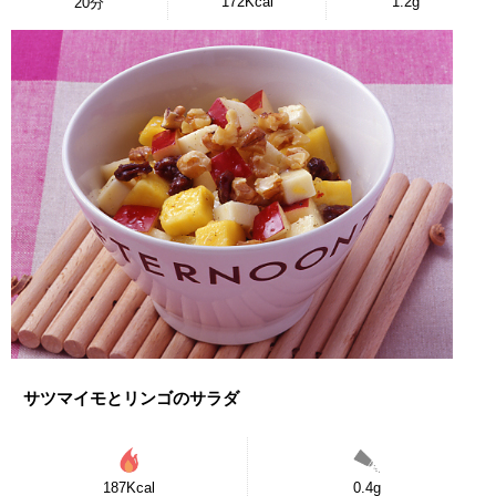
172Kcal
1.2g
20分
サツマイモとリンゴのサラダ
187Kcal
0.4g