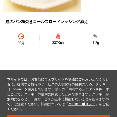
鮭のパン粉焼きコールスロードレッシング添え
337Kcal
1.2g
25分
本サイトでは、お客様にウェブサイトを快適にご利用いただくとと
公告
ヘルプ
もに、提供する情報やサービスの充実化等の目的のため、クッキー
（Cookie）を使用しています。以下の「同意する」ボタンを押下す
プライバシーポリシー
ご利用規約
ることで、クッキーの使用に同意したとみなされます。クッキーが
無効になると、一部サービスが正常に機能しないことがありますの
ソーシャルメディアポリシー
クッキーポリシー
で、ご注意ください。詳細については「
クッキーポリシー
」をご覧
ください。
日清オイリオグループ株式会社