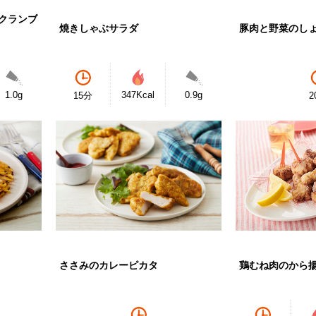
クランブ
焼きしゃぶサラダ
豚肉と野菜のし
1.0g
347Kcal
0.9g
15分
2
ささみのカレーピカタ
鶏むね肉のから