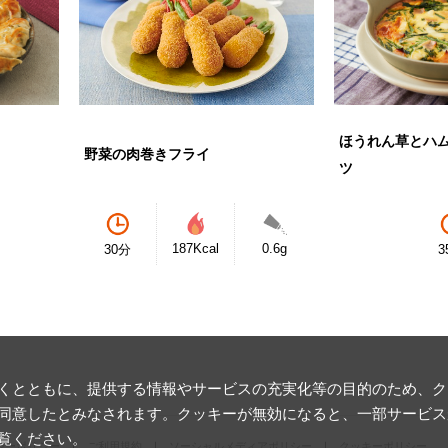
ほうれん草とハ
野菜の肉巻きフライ
ツ
187Kcal
0.6g
30分
3
とともに、提供する情報やサービスの充実化等の目的のため、クッキ
同意したとみなされます。クッキーが無効になると、一部サービス
覧ください。
シーポリシー
ご利用規約
ソーシャルメディアポリシー
クッキーポリシー