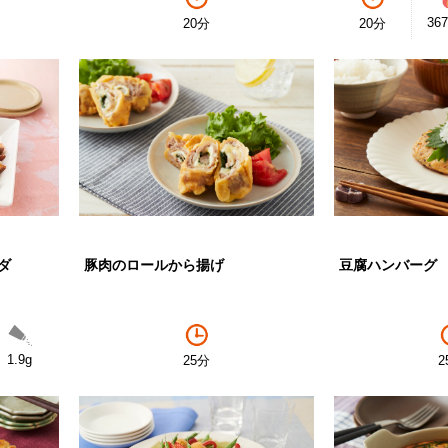
367
20分
20分
ダ
豚肉のロールから揚げ
豆腐ハンバーグ
1.9g
25分
2