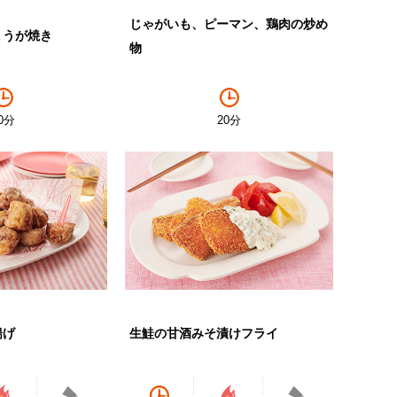
じゃがいも、ピーマン、鶏肉の炒め
ょうが焼き
物
0分
20分
揚げ
生鮭の甘酒みそ漬けフライ