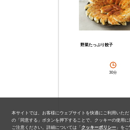
野菜たっぷり餃子
30分
本サイトでは、お客様にウェブサイトを快適にご利用いただく
の「同意する」ボタンを押下することで、クッキーの使用に
ご注意ください。詳細については「
クッキーポリシー
」をご
公告
ヘルプ
プライバ