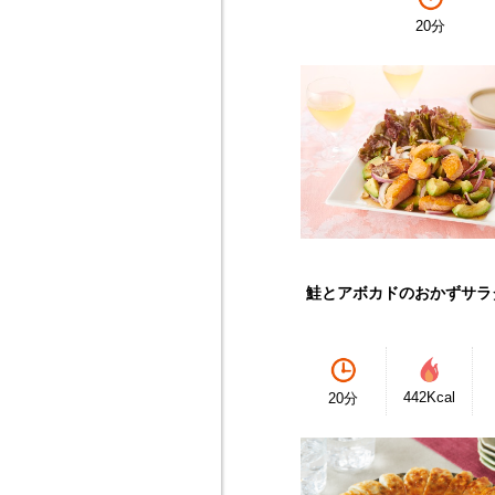
20分
鮭とアボカドのおかずサラ
442Kcal
20分