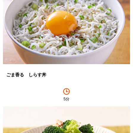
ごま香る しらす丼
5分