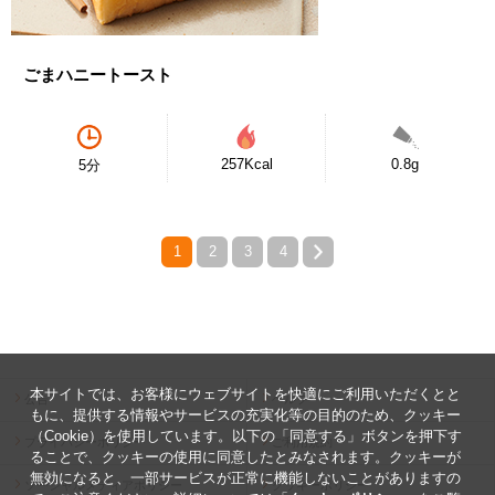
ごまハニートースト
257Kcal
0.8g
5分
1
2
3
4
本サイトでは、お客様にウェブサイトを快適にご利用いただくとと
公告
ヘルプ
もに、提供する情報やサービスの充実化等の目的のため、クッキー
（Cookie）を使用しています。以下の「同意する」ボタンを押下す
プライバシーポリシー
ご利用規約
ることで、クッキーの使用に同意したとみなされます。クッキーが
無効になると、一部サービスが正常に機能しないことがありますの
ソーシャルメディアポリシー
クッキーポリシー