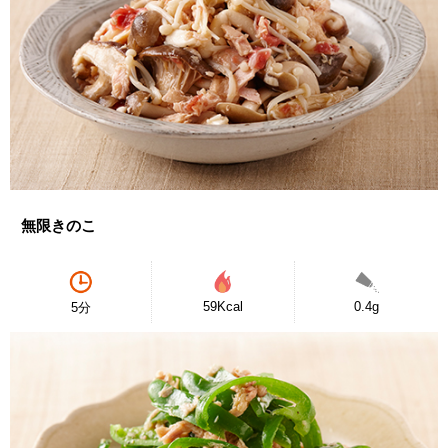
無限きのこ
59Kcal
0.4g
5分