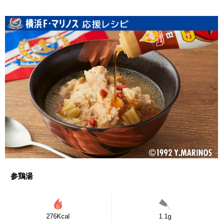
参鶏湯
276Kcal
1.1g