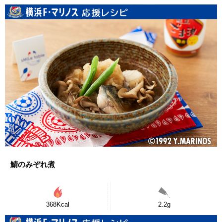
鯖のみぞれ煮
368Kcal
2.2g