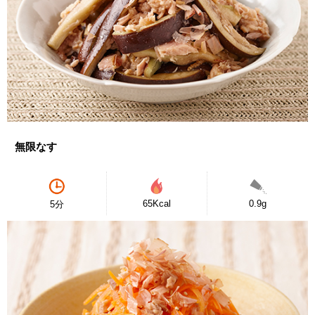
無限なす
65Kcal
0.9g
5分