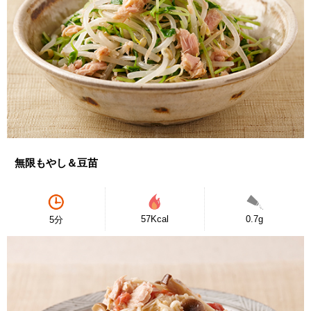
無限もやし＆豆苗
57Kcal
0.7g
5分