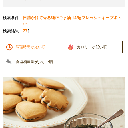
検索条件：
日清かけて香る純正ごま油 145gフレッシュキープボト
ル
検索結果：
77
件
調理時間が短い順
カロリーが低い順
食塩相当量が少ない順