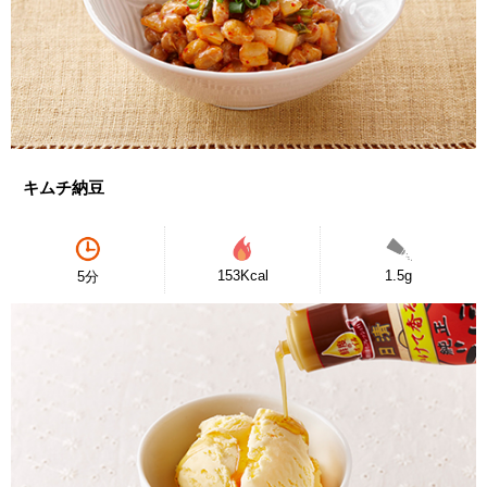
キムチ納豆
153Kcal
1.5g
5分