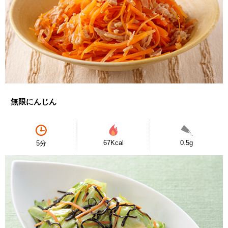
無限にんじん
67Kcal
0.5g
5分