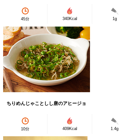
340Kcal
1g
45分
ちりめんじゃことしし唐のアヒージョ
409Kcal
1.4g
10分