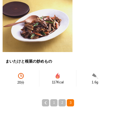
まいたけと根菜の炒めもの
117Kcal
1.6g
20分
1
2
3