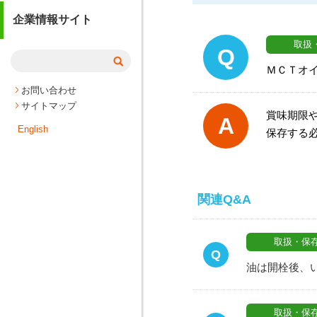
企業情報サイト
取扱
Q
ＭＣＴオ
お問い合わせ
サイトマップ
賞味期限
A
English
保存する
関連Q&A
取扱・保
Q
油は開栓後、
取扱・保