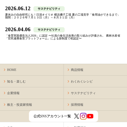
2026.06.12
サステナビリティ
夏休みの自由研究にも！日清オイリオ 横浜磯子工場 夏の工場見学「食用油ができるまで」
期間：２０２６年７月１３日（月）～８月３１日（月）
2026.04.06
サステナビリティ
「食育実践優良法人2026」に認定 〜社員の食生活改善の取り組みが評価され、 農林水産省
「官民連携食育プラットフォーム」による新制度で初認定〜
ニュースリリース一覧
IRニュース一覧
HOME
商品情報
知る・楽しむ
わくわくレシピ
企業情報
サステナビリティ
株主・投資家情報
採用情報
公式SNSアカウント一覧