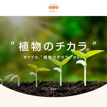
グローバルナビゲーションに移動
ページ本文に移動
フッターに移動