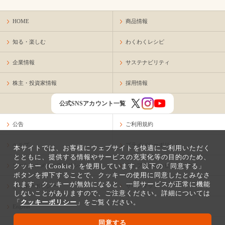
HOME
商品情報
知る・楽しむ
わくわくレシピ
企業情報
サステナビリティ
株主・投資家情報
採用情報
公式SNSアカウント一覧
公告
ご利用規約
ヘルプ
プライバシーポリシー
本サイトでは、お客様にウェブサイトを快適にご利用いただく
とともに、提供する情報やサービスの充実化等の目的のため、
クッキー（Cookie）を使用しています。以下の「同意する」
ソーシャルメディアポリシー
ウェブアクセシビリティ方針
ボタンを押下することで、クッキーの使用に同意したとみなさ
れます。クッキーが無効になると、一部サービスが正常に機能
クッキーポリシー
サイトマップ
しないことがありますので、ご注意ください。詳細については
「
クッキーポリシー
」をご覧ください。
English
同意する