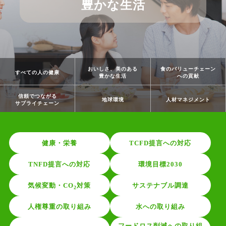
豊かな生活
おいしさ、
美のある
食のバリュー
チェーン
すべての人
の健康
豊かな生活
への貢献
信頼でつながる
地球環境
人材
マネジメント
サプライ
チェーン
健康・栄養
TCFD提言への対応
TNFD提言への対応
環境目標2030
気候変動・CO
対策
サステナブル調達
2
人権尊重の取り組み
水への取り組み
フードロス削減への取り組