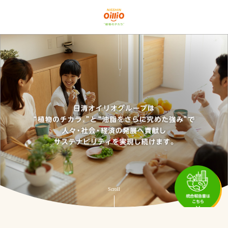
グローバルナビゲーションに移動
ページ本文に移動
フッターに移動