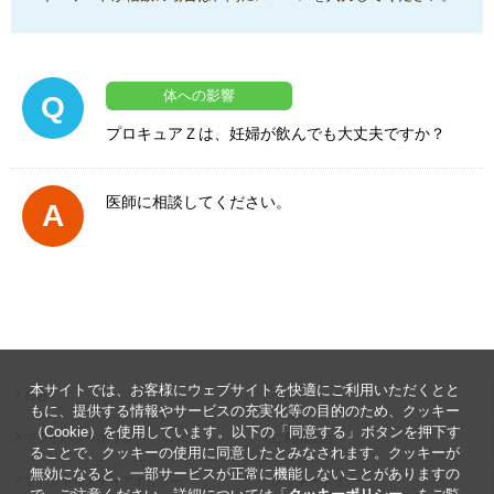
体への影響
Q
プロキュアＺは、妊婦が飲んでも大丈夫ですか？
医師に相談してください。
A
本サイトでは、お客様にウェブサイトを快適にご利用いただくとと
公告
ヘルプ
もに、提供する情報やサービスの充実化等の目的のため、クッキー
（Cookie）を使用しています。以下の「同意する」ボタンを押下す
プライバシーポリシー
ご利用規約
ることで、クッキーの使用に同意したとみなされます。クッキーが
無効になると、一部サービスが正常に機能しないことがありますの
ソーシャルメディアポリシー
クッキーポリシー