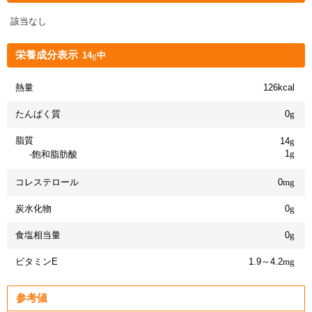
該当なし
栄養成分表示
14
g
中
熱量
126kcal
たんぱく質
0
g
脂質
14
g
1
g
飽和脂肪酸
コレステロール
0
mg
炭水化物
0
g
食塩相当量
0
g
ビタミンE
1.9～4.2
mg
参考値