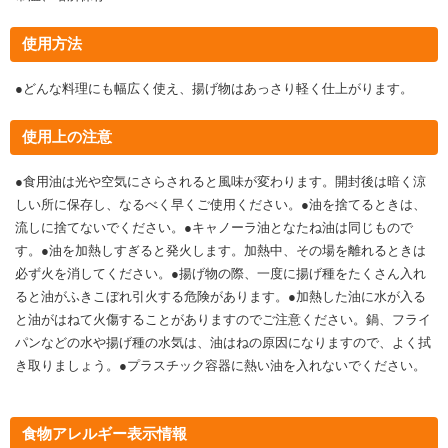
使用方法
●どんな料理にも幅広く使え、揚げ物はあっさり軽く仕上がります。
使用上の注意
●食用油は光や空気にさらされると風味が変わります。開封後は暗く涼
しい所に保存し、なるべく早くご使用ください。●油を捨てるときは、
流しに捨てないでください。●キャノーラ油となたね油は同じもので
す。●油を加熱しすぎると発火します。加熱中、その場を離れるときは
必ず火を消してください。●揚げ物の際、一度に揚げ種をたくさん入れ
ると油がふきこぼれ引火する危険があります。●加熱した油に水が入る
と油がはねて火傷することがありますのでご注意ください。鍋、フライ
パンなどの水や揚げ種の水気は、油はねの原因になりますので、よく拭
き取りましょう。●プラスチック容器に熱い油を入れないでください。
食物アレルギー表示情報