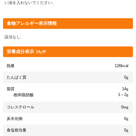
い油を入れないでください。
食物アレルギー表示情報
該当なし
栄養成分表示
14
g
中
熱量
126kcal
たんぱく質
0
g
脂質
14
g
1～2
g
飽和脂肪酸
コレステロール
0
mg
炭水化物
0
g
食塩相当量
0
g