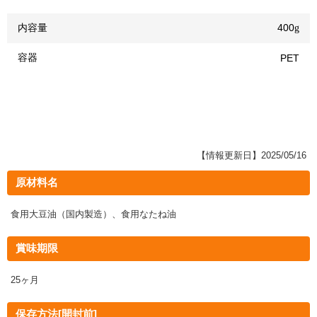
内容量
400
g
容器
PET
【情報更新日】2025/05/16
原材料名
食用大豆油（国内製造）、食用なたね油
賞味期限
25ヶ月
保存方法[開封前]