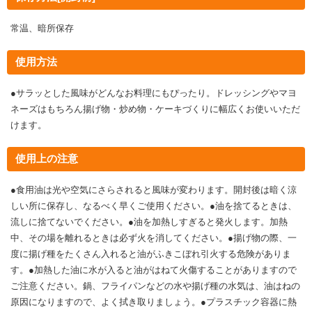
常温、暗所保存
使用方法
●サラッとした風味がどんなお料理にもぴったり。ドレッシングやマヨ
ネーズはもちろん揚げ物・炒め物・ケーキづくりに幅広くお使いいただ
けます。
使用上の注意
●食用油は光や空気にさらされると風味が変わります。開封後は暗く涼
しい所に保存し、なるべく早くご使用ください。●油を捨てるときは、
流しに捨てないでください。●油を加熱しすぎると発火します。加熱
中、その場を離れるときは必ず火を消してください。●揚げ物の際、一
度に揚げ種をたくさん入れると油がふきこぼれ引火する危険がありま
す。●加熱した油に水が入ると油がはねて火傷することがありますので
ご注意ください。鍋、フライパンなどの水や揚げ種の水気は、油はねの
原因になりますので、よく拭き取りましょう。●プラスチック容器に熱