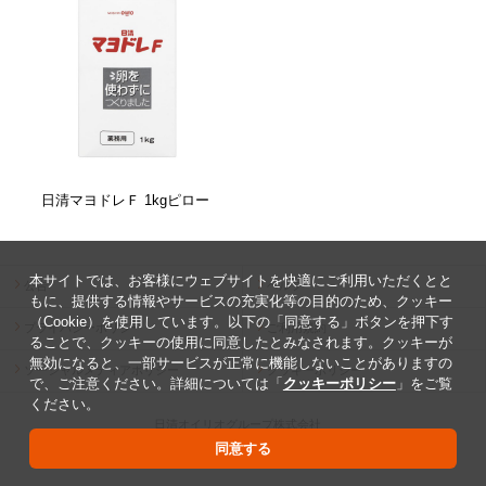
日清マヨドレＦ
1kgピロー
本サイトでは、お客様にウェブサイトを快適にご利用いただくとと
公告
ヘルプ
もに、提供する情報やサービスの充実化等の目的のため、クッキー
（Cookie）を使用しています。以下の「同意する」ボタンを押下す
プライバシーポリシー
ご利用規約
ることで、クッキーの使用に同意したとみなされます。クッキーが
無効になると、一部サービスが正常に機能しないことがありますの
ソーシャルメディアポリシー
クッキーポリシー
で、ご注意ください。詳細については「
クッキーポリシー
」をご覧
ください。
日清オイリオグループ株式会社
Copyright ©2026 The Nisshin OilliO Group, Ltd.
同意する