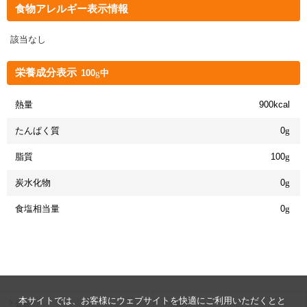
食物アレルギー表示情報
該当なし
栄養成分表示
100
g
中
熱量
900kcal
たんぱく質
0
g
脂質
100
g
炭水化物
0
g
食塩相当量
0
g
本サイトでは、お客様にウェブサイトを快適にご利用いただくとと
公告
ヘルプ