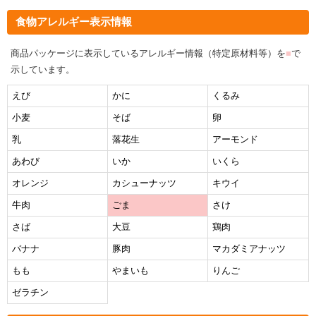
食物アレルギー表示情報
商品パッケージに表示しているアレルギー情報（特定原材料等）を
■
で
示しています。
えび
かに
くるみ
小麦
そば
卵
乳
落花生
アーモンド
あわび
いか
いくら
オレンジ
カシューナッツ
キウイ
牛肉
ごま
さけ
さば
大豆
鶏肉
バナナ
豚肉
マカダミアナッツ
もも
やまいも
りんご
ゼラチン