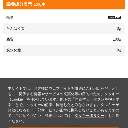
栄養成分表示
100
g
中
熱量
900kcal
たんぱく質
0
g
脂質
100
g
炭水化物
0
g
本サイトでは、お客様にウェブサイトを快適にご利用いただくとと
公告
ヘルプ
もに、提供する情報やサービスの充実化等の目的のため、クッキー
（Cookie）を使用しています。以下の「同意する」ボタンを押下す
プライバシーポリシー
ご利用規約
ることで、クッキーの使用に同意したとみなされます。クッキーが
無効になると、一部サービスが正常に機能しないことがありますの
ソーシャルメディアポリシー
クッキーポリシー
で、ご注意ください。詳細については「
クッキーポリシー
」をご覧
ください。
日清オイリオグループ株式会社