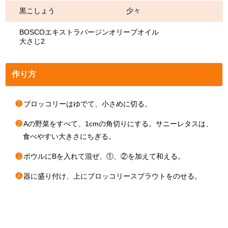
黒こしょう 少々
BOSCOエキストラバージンオリーブオイル
大さじ2
作り方
❶
ブロッコリーはゆでて、小さめに切る。
❷
Aの野菜をすべて、1cmの角切りにする。サニーレタスは、
食べやすい大きさにちぎる。
❸
ボウルにBを入れて混ぜ、①、②を加えて和える。
❹
器に盛り付け、上にブロッコリースプラウトをのせる。