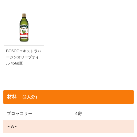
BOSCOエキストラバ
ージンオリーブオイ
ル 456g瓶
材料
（2人分）
ブロッコリー 4房
～A～