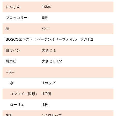
にんじん 1/3本
ブロッコリー 6房
塩 少々
BOSCOエキストラバージンオリーブオイル 大さじ2
白ワイン 大さじ１
薄力粉 大さじ1･1/2
～A～
水 1カップ
コンソメ（固形） 1/2個
ローリエ 1枚
牛乳 1･1/2カップ