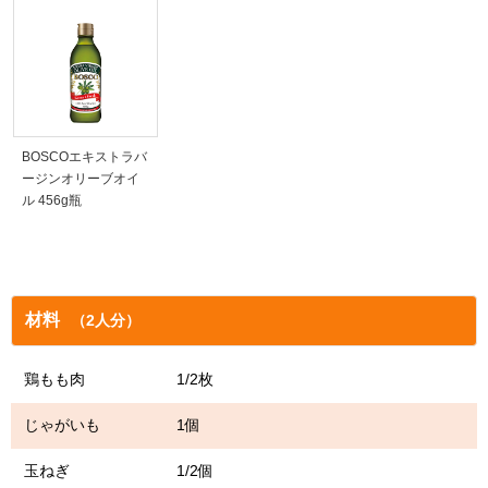
BOSCOエキストラバ
ージンオリーブオイ
ル 456g瓶
材料
（2人分）
鶏もも肉 1/2枚
じゃがいも 1個
玉ねぎ 1/2個