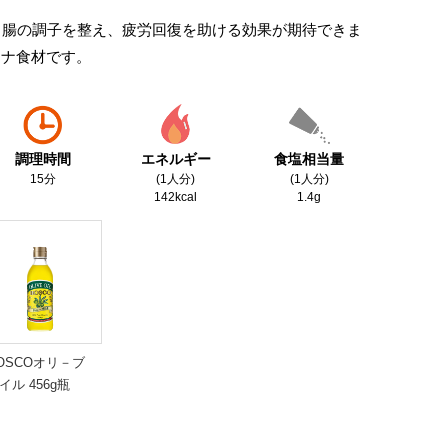
胃腸の調⼦を整え、疲労回復を助ける効果が期待できま
ミナ⾷材です。
調理時間
エネルギー
食塩相当量
15分
(1人分)
(1人分)
142kcal
1.4g
OSCOオリ－ブ
イル 456g瓶