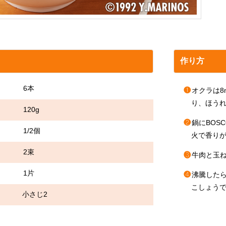
作り方
6本
❶
オクラは8
り、ほうれ
 120g
❷
鍋にBOS
/2個
火で香り
 2束
❸
牛肉と玉
 1片
❹
沸騰した
こしょう
イル 小さじ2