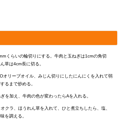
mmくらいの輪切りにする。牛肉と玉ねぎは1cmの角切
ん草は4cm長に切る。
COオリーブオイル、みじん切りにしたにんにくを入れて弱
がするまで炒める。
ねぎを加え、牛肉の色が変わったらAを入れる。
らオクラ、ほうれん草を入れて、ひと煮立ちしたら、塩、
で味を調える。