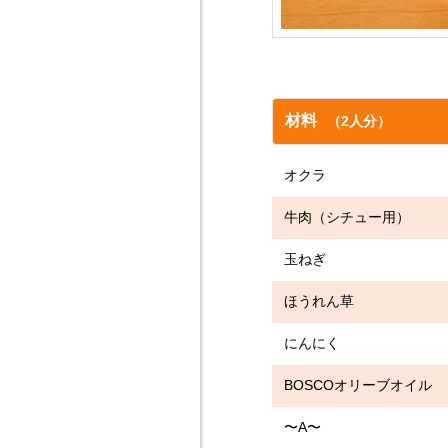
材料
（2人分）
オクラ 
牛肉（シチュー用）
玉ねぎ 1
ほうれん草
にんにく
BOSCOオリーブオ
〜A〜