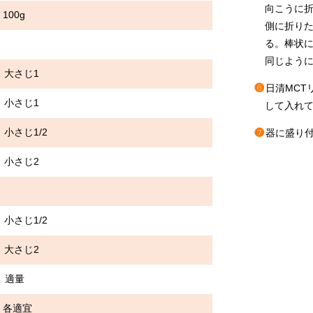
向こうに
0g
側に折り
る。棒状
同じよう
さじ1
❻
日清MCT
小さじ1
して入れて
1/2
❼
器に盛り
さじ2
じ1/2
じ2
 適量
各適宜