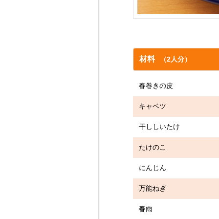
材料
（2人分）
春巻きの皮 
キャベツ 2
干ししいたけ 
たけのこ 5
にんじん 1/
万能ねぎ 1
春雨 15