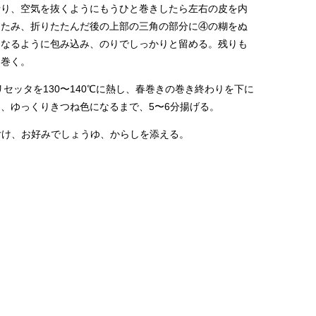
折り、空気を抜くようにもうひと巻きしたら左右の皮を内
たたみ、折りたたんだ後の上部の三角の部分に④の糊をぬ
になるように包み込み、のりでしっかりと留める。残りも
に巻く。
リセッタを130〜140℃に熱し、春巻きの巻き終わりを下に
、ゆっくりきつね色になるまで、5〜6分揚げる。
付け、お好みでしょうゆ、からしを添える。