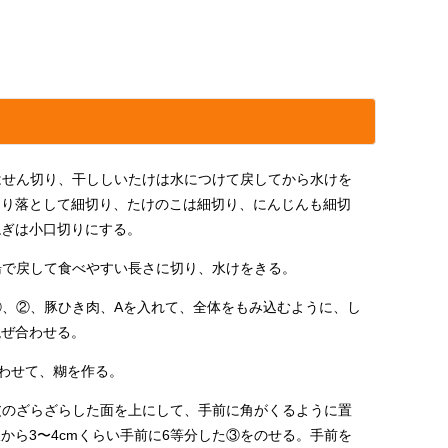
はせん切り、干ししいたけは水につけて戻してから水けを
切り落として細切り、たけのこは細切り、にんじんも細切
ねぎは小口切りにする。
湯で戻して食べやすい長さに切り、水けをきる。
①、②、豚ひき肉、Aを入れて、全体をもみ込むように、し
混ぜ合わせる。
合わせて、糊を作る。
皮のざらざらした面を上にして、手前に角がくるように置
から3〜4cmくらい手前に6等分した③をのせる。手前を