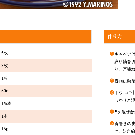
作り方
6枚
❶
キャベツ
絞り軸を
枚
り、万能
1枚
❷
春雨は熱
0g
❸
ボウルに
っかりと
5本
❹
Bを混ぜ
本
❺
春巻きの
g
き、対角線