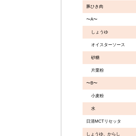
豚ひき肉 10
〜A〜
しょうゆ 大
オイスターソース 
砂糖 小さじ
片栗粉 小
〜B〜
小麦粉 小さ
水 大さ
日清MCTリセッタ
しょうゆ、からし 