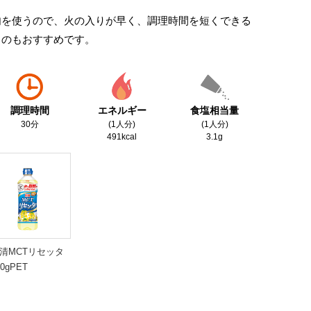
肉を使うので、火の入りが早く、調理時間を短くできる
うのもおすすめです。
調理時間
エネルギー
食塩相当量
30分
(1人分)
(1人分)
491kcal
3.1g
清MCTリセッタ
00gPET