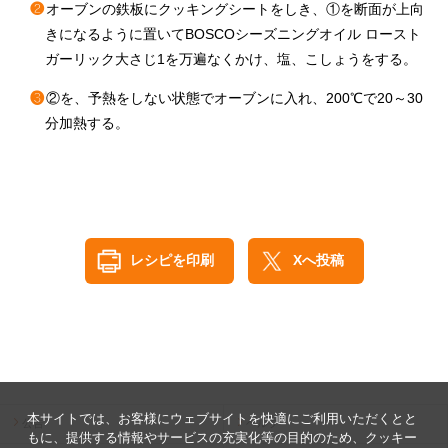
❷
オーブンの鉄板にクッキングシートをしき、①を断面が上向
きになるように置いてBOSCOシーズニングオイル ロースト
ガーリック大さじ1を万遍なくかけ、塩、こしょうをする。
❸
②を、予熱をしない状態でオーブンに入れ、200℃で20～30
分加熱する。
レシピを印刷
Xへ投稿
本サイトでは、お客様にウェブサイトを快適にご利用いただくとと
公告
ヘルプ
もに、提供する情報やサービスの充実化等の目的のため、クッキー