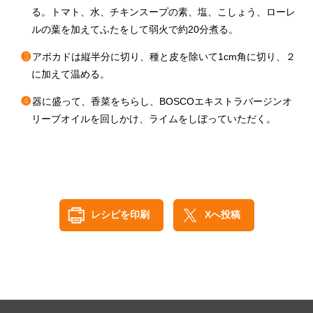
る。トマト、水、チキンスープの素、塩、こしょう、ローレ
ルの葉を加えてふたをして弱火で約20分煮る。
❸
アボカドは縦半分に切り、種と皮を除いて1cm角に切り、２
に加えて温める。
❹
器に盛って、香菜をちらし、BOSCOエキストラバージンオ
リーブオイルを回しかけ、ライムをしぼっていただく。
レシピを印刷
Xへ投稿