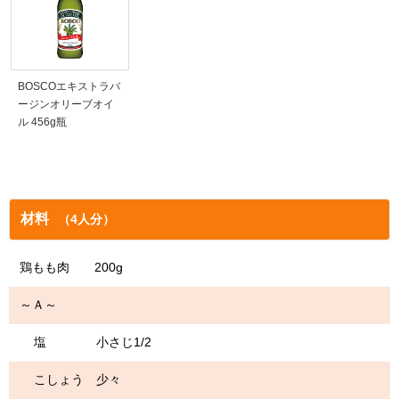
BOSCOエキストラバ
ージンオリーブオイ
ル 456g瓶
材料
（4人分）
鶏もも肉 200g
～Ａ～
塩 小さじ1/2
こしょう 少々