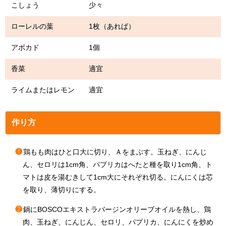
こしょう 少々
ローレルの葉 1枚（あれば）
アボカド 1個
香菜 適宜
ライムまたはレモン 適宜
作り方
❶
鶏もも肉はひと口大に切り、Ａをまぶす。玉ねぎ、にんじ
ん、セロリは1cm角、パプリカはへたと種を取り1cm角、ト
マトは皮を湯むきして1cm大にそれぞれ切る。にんにくは芯
を取り、薄切りにする。
❷
鍋にBOSCOエキストラバージンオリーブオイルを熱し、鶏
肉、玉ねぎ、にんじん、セロリ、パプリカ、にんにくを炒め