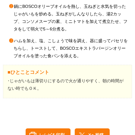
❷
鍋にBOSCOオリーブオイルを熱し、玉ねぎと水気を切った
じゃがいもを炒める。玉ねぎがしんなりしたら、湯2カッ
プ、コンソメスープの素、ミニトマトを加えて煮立たせ、フ
タをして弱火で5～6分煮る。
❸
ハムを加え、塩、こしょうで味を調え、器に盛ってパセリを
ちらし、トーストして、BOSCOエキストラバージンオリー
ブオイルを塗った食パンを添える。
■ひとことコメント
･じゃがいもは薄切りにするので火が通りやすく、朝の時間が
ない時でもＯＫ。
レシピを印刷
Xへ投稿