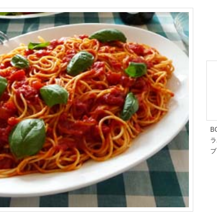
B
ラ
ブ