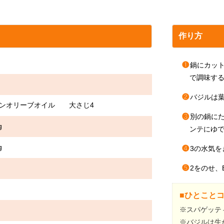
作り方
❶
鍋にカッ
で調味す
❷
バジルは
ジンオリーブオイル 大さじ4
❸
別の鍋に
g
ンテにゆ
g
❹
3の水気
❺
2をのせ、
■ひとこと
※スパゲッティ
※バジルは生