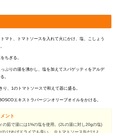
トトマト、トマトソースを入れて火にかけ、塩、こしょう
る。
葉をちぎる。
たっぷりの湯を沸かし、塩を加えてスパゲッティをアルデ
でる。
をきり、1のトマトソースで和えて器に盛る。
BOSCOエキストラバージンオリーブオイルをかける。
コメント
の茹で湯には1%の塩を使用。(2Lの湯に対し20gの塩)
がなければドライでも良い。 ※トマトソース缶だけよ