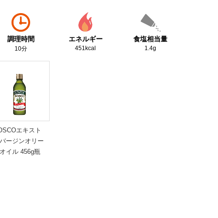
調理時間
エネルギー
食塩相当量
451kcal
1.4g
10分
OSCOエキスト
バージンオリー
オイル 456g瓶