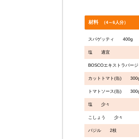
材料
（4～6人分）
スパゲッティ 400g
塩 適宜
BOSCOエキストラバー
カットトマト(缶) 300
トマトソース(缶) 300
塩 少々
こしょう 少々
バジル 2枝