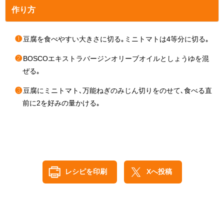
作り方
❶
豆腐を食べやすい大きさに切る｡ミニトマトは4等分に切る｡
❷
BOSCOエキストラバージンオリーブオイルとしょうゆを混
ぜる｡
❸
豆腐にミニトマト､万能ねぎのみじん切りをのせて､食べる直
前に2を好みの量かける｡
レシピを印刷
Xへ投稿