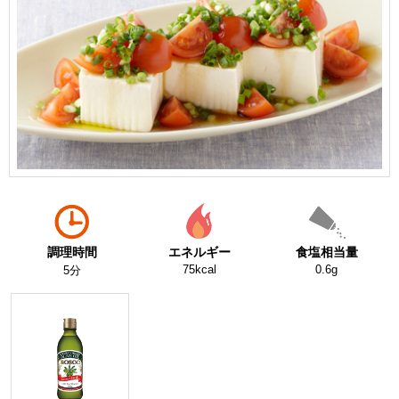
調理時間
エネルギー
食塩相当量
75kcal
0.6g
5分