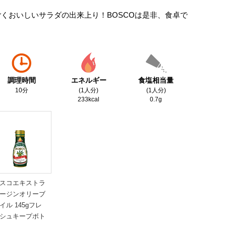
くおいしいサラダの出来上り！BOSCOは是非、食卓で
調理時間
エネルギー
食塩相当量
10分
(1人分)
(1人分)
233kcal
0.7g
スコエキストラ
ージンオリーブ
イル 145gフレ
シュキープボト