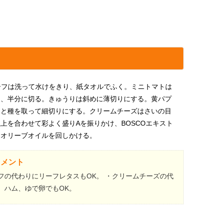
ーフは洗って水けをきり、紙タオルでふく。ミニトマトは
り、半分に切る。きゅうりは斜めに薄切りにする。黄パプ
たと種を取って細切りにする。クリームチーズはさいの目
上を合わせて彩よく盛りAを振りかけ、BOSCOエキスト
ンオリーブオイルを回しかける。
コメント
フの代わりにリーフレタスもOK。 ・クリームチーズの代
、ハム、ゆで卵でもOK。