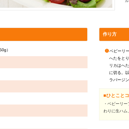
ル
作り方
0g）
❶
ベビーリ
へたをと
リカはへ
に切る。以
ラバージ
）
■ひとこと
・ベビーリー
わりに生ハム