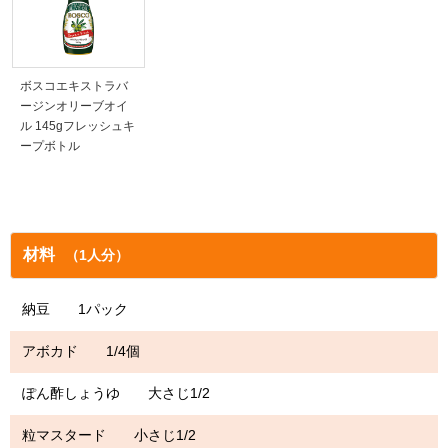
ボスコエキストラバ
ージンオリーブオイ
ル 145gフレッシュキ
ープボトル
材料
（1人分）
納豆 1パック
アボカド 1/4個
ぽん酢しょうゆ 大さじ1/2
粒マスタード 小さじ1/2