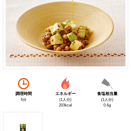
調理時間
エネルギー
食塩相当量
5分
(1人分)
(1人分)
203kcal
0.6g