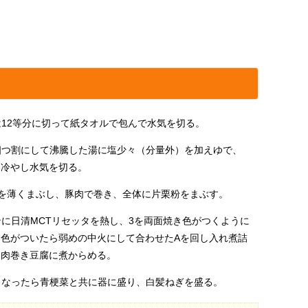
は12等分に切って紙タオルで包んで水気を切る。
四つ割にして沸騰した湯に塩少々（分量外）を加えゆで、
り冷やし水気を切る。
粉を薄くまぶし、豚肉で巻き、全体に片栗粉をまぶす。
に日清MCTリセッタを熱し、3を両面焼き色がつくように
き色がついたら弱めの中火にして合わせたAを回し入れ煮詰
に肉巻き豆腐に煮からめる。
くなったら青梗菜と共に器に盛り、白髪ねぎを盛る。