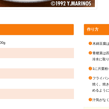
作り方
0g
❶
木綿豆腐
❷
青梗菜は
冷水に取
❸
1に片栗
❹
フライパン
焼く。焼
めるよう
❺
汁気がな