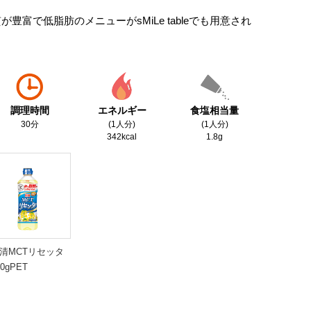
で低脂肪のメニューがsMiLe tableでも用意され
調理時間
エネルギー
食塩相当量
30分
(1人分)
(1人分)
342kcal
1.8g
清MCTリセッタ
00gPET