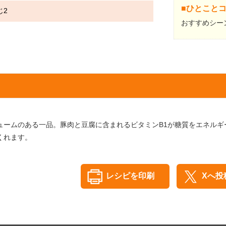
■ひとこと
じ2
おすすめシーン
ュームのある一品。豚肉と豆腐に含まれるビタミンB1が糖質をエネル
くれます。
レシピを印刷
Xへ投