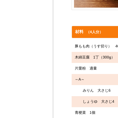
材料
（4人分）
豚もも肉（うす切り） 40
木綿豆腐 1丁（300g）
片栗粉 適量
～A～
みりん 大さじ6
しょうゆ 大さじ4
青梗菜 1個