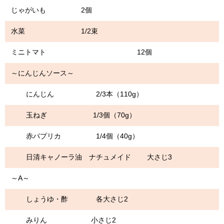
じゃがいも 2個
水菜 1/2束
ミニトマト 12個
～にんじんソース～
にんじん 2/3本（110g）
玉ねぎ 1/3個（70g）
赤パプリカ 1/4個（40g）
日清キャノーラ油 ナチュメイド 大さじ3
～A～
しょうゆ・酢 各大さじ2
みりん 小さじ2