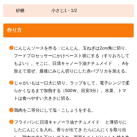
砂糖 小さじ1・1/2
作り方
❶
にんじんソースを作る：にんじん、玉ねぎは2cm角に切り、
フードプロセッサーにかけペースト状にする（すりおろして
もよい）。そこに、日清キャノーラ油ナチュメイド 、Aを
加えて混ぜ、最後にみじん切りにした赤パプリカを加える。
❷
じゃがいもは一口大に切り、ラップをして、電子レンジで柔
らかくなるまで加熱する（500Ｗ、目安3分）。水菜、トマ
トは食べやすい大きさに切る。
❸
鶏肉を二等分にして塩・こしょうをする。
❹
フライパンに日清キャノーラ油ナチュメイド と薄切りに
したにんにくを入れ、香りが出てき.たらにんにくを取り出