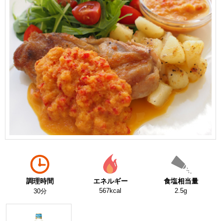
調理時間
エネルギー
食塩相当量
567kcal
2.5g
30分