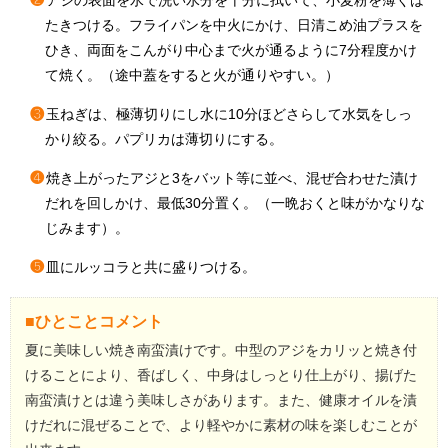
たきつける。フライパンを中火にかけ、日清こめ油プラスを
ひき、両面をこんがり中心まで火が通るように7分程度かけ
て焼く。（途中蓋をすると火が通りやすい。）
❸
玉ねぎは、極薄切りにし水に10分ほどさらして水気をしっ
かり絞る。パプリカは薄切りにする。
❹
焼き上がったアジと3をバット等に並べ、混ぜ合わせた漬け
だれを回しかけ、最低30分置く。（一晩おくと味がかなりな
じみます）。
❺
皿にルッコラと共に盛りつける。
■ひとことコメント
夏に美味しい焼き南蛮漬けです。中型のアジをカリッと焼き付
けることにより、香ばしく、中身はしっとり仕上がり、揚げた
南蛮漬けとは違う美味しさがあります。また、健康オイルを漬
けだれに混ぜることで、より軽やかに素材の味を楽しむことが