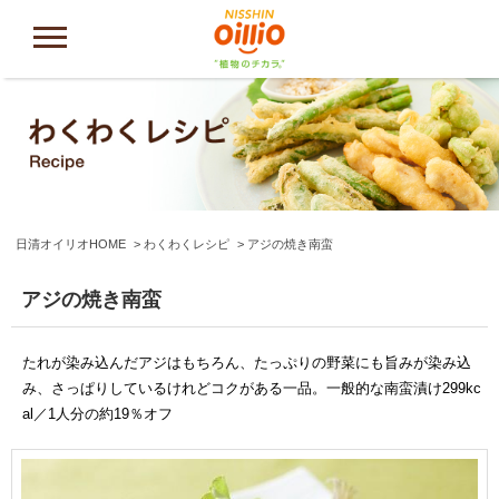
日清オイリオHOME
わくわくレシピ
アジの焼き南蛮
アジの焼き南蛮
たれが染み込んだアジはもちろん、たっぷりの野菜にも旨みが染み込
み、さっぱりしているけれどコクがある一品。一般的な南蛮漬け299kc
al／1人分の約19％オフ