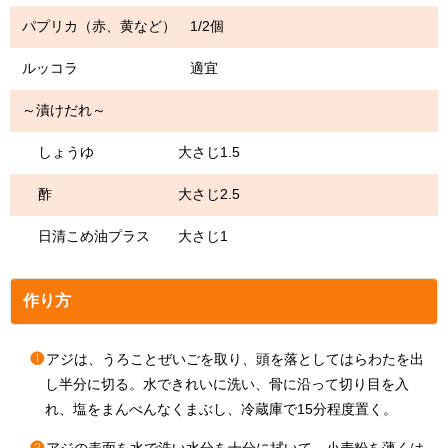
パプリカ（赤、黄など） 1/2個
ルッコラ 適宜
～漬けだれ～
しょうゆ 大さじ1.5
酢 大さじ2.5
日清こめ油プラス 大さじ1
作り方
❶
アジは、うろことぜいごを取り、頭を落としてはらわたを出
し半分に切る。水できれいに洗い、骨に沿って切り目を入
れ、塩をまんべんなくまぶし、冷蔵庫で15分程度置く。
❷
アジの表面を水で洗い水分を十分に拭いて、小麦粉を薄くは