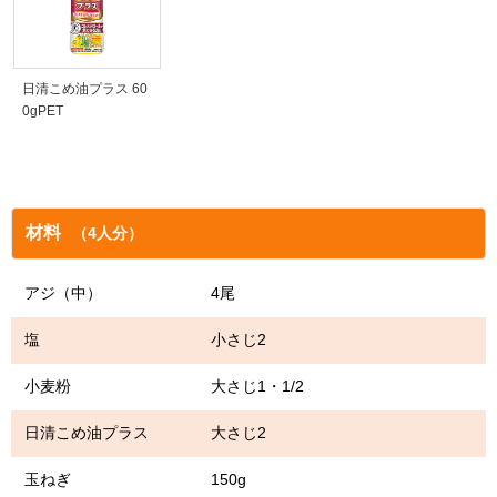
日清こめ油プラス 60
0gPET
材料
（4人分）
アジ（中） 4尾
塩 小さじ2
小麦粉 大さじ1・1/2
日清こめ油プラス 大さじ2
玉ねぎ 150g