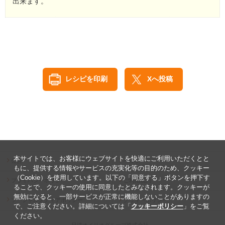
出来ます。
レシピを印刷
Xへ投稿
本サイトでは、お客様にウェブサイトを快適にご利用いただくとと
公告
ヘルプ
もに、提供する情報やサービスの充実化等の目的のため、クッキー
（Cookie）を使用しています。以下の「同意する」ボタンを押下す
プライバシーポリシー
ご利用規約
ることで、クッキーの使用に同意したとみなされます。クッキーが
無効になると、一部サービスが正常に機能しないことがありますの
ソーシャルメディアポリシー
クッキーポリシー
で、ご注意ください。詳細については「
クッキーポリシー
」をご覧
ください。
日清オイリオグループ株式会社