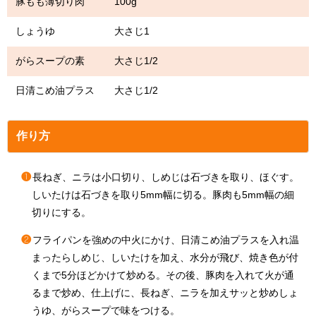
豚もも薄切り肉 100g
しょうゆ 大さじ1
がらスープの素 大さじ1/2
日清こめ油プラス 大さじ1/2
作り方
❶
長ねぎ、ニラは小口切り、しめじは石づきを取り、ほぐす。
しいたけは石づきを取り5mm幅に切る。豚肉も5mm幅の細
切りにする。
❷
フライパンを強めの中火にかけ、日清こめ油プラスを入れ温
まったらしめじ、しいたけを加え、水分が飛び、焼き色が付
くまで5分ほどかけて炒める。その後、豚肉を入れて火が通
るまで炒め、仕上げに、長ねぎ、ニラを加えサッと炒めしょ
うゆ、がらスープで味をつける。