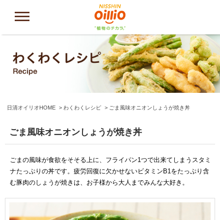
日清オイリオHOME
わくわくレシピ
ごま風味オニオンしょうが焼き丼
ごま風味オニオンしょうが焼き丼
ごまの風味が食欲をそそる上に、フライパン1つで出来てしまうスタミ
ナたっぷりの丼です。疲労回復に欠かせないビタミンB1をたっぷり含
む豚肉のしょうが焼きは、お子様から大人までみんな大好き。