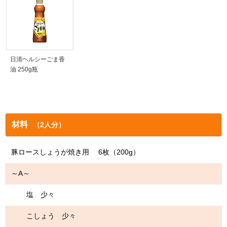
日清ヘルシーごま香
油 250g瓶
材料
（2人分）
豚ロースしょうが焼き用 6枚（200g）
～A～
塩 少々
こしょう 少々