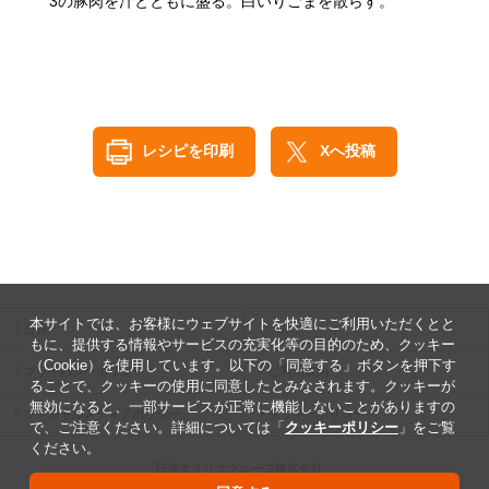
3の豚肉を汁とともに盛る。白いりごまを散らす。
レシピを印刷
Xへ投稿
本サイトでは、お客様にウェブサイトを快適にご利用いただくとと
公告
ヘルプ
もに、提供する情報やサービスの充実化等の目的のため、クッキー
（Cookie）を使用しています。以下の「同意する」ボタンを押下す
プライバシーポリシー
ご利用規約
ることで、クッキーの使用に同意したとみなされます。クッキーが
無効になると、一部サービスが正常に機能しないことがありますの
ソーシャルメディアポリシー
クッキーポリシー
で、ご注意ください。詳細については「
クッキーポリシー
」をご覧
ください。
日清オイリオグループ株式会社
Copyright ©2026 The Nisshin OilliO Group, Ltd.