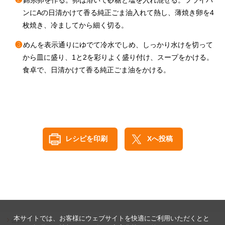
❷
錦糸卵を作る。卵は溶いて砂糖と塩を入れ混ぜる。フライパ
ンにAの日清かけて香る純正ごま油入れて熱し、薄焼き卵を4
枚焼き、冷ましてから細く切る。
❸
めんを表示通りにゆでて冷水でしめ、しっかり水けを切って
から皿に盛り、1と2を彩りよく盛り付け、スープをかける。
食卓で、日清かけて香る純正ごま油をかける。
レシピを印刷
Xへ投稿
本サイトでは、お客様にウェブサイトを快適にご利用いただくとと
公告
ヘルプ