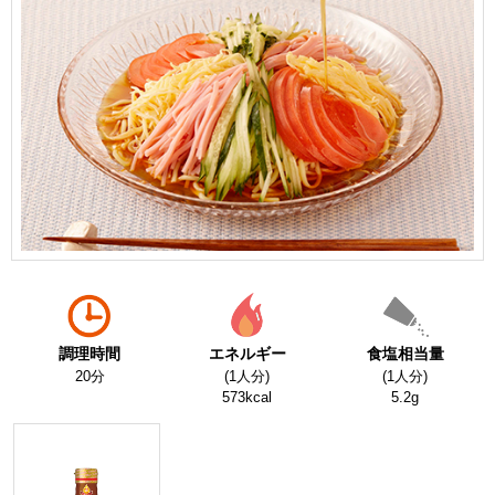
調理時間
エネルギー
食塩相当量
20分
(1人分)
(1人分)
573kcal
5.2g