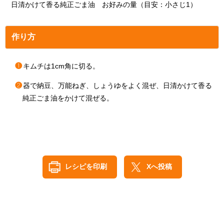
日清かけて香る純正ごま油 お好みの量（目安：小さじ1）
作り方
❶
キムチは1cm角に切る。
❷
器で納豆、万能ねぎ、しょうゆをよく混ぜ、日清かけて香る
純正ごま油をかけて混ぜる。
レシピを印刷
Xへ投稿