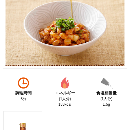
調理時間
エネルギー
食塩相当量
5分
(1人分)
(1人分)
153kcal
1.5g