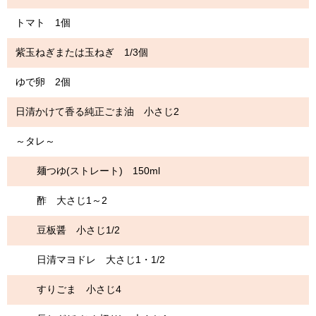
トマト 1個
紫玉ねぎまたは玉ねぎ 1/3個
ゆで卵 2個
日清かけて香る純正ごま油 小さじ2
～タレ～
麺つゆ(ストレート) 150ml
酢 大さじ1～2
豆板醤 小さじ1/2
日清マヨドレ 大さじ1・1/2
すりごま 小さじ4