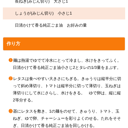
長ねぎ(みじん切り) 大さじ1
しょうが(みじん切り) 小さじ1
日清かけて香る純正ごま油 お好みの量
作り方
❶
麺は熱湯でゆでて冷水にとって冷まし、水けをきってふく。
日清かけて香る純正ごま油小さじ2とタレの1/3量をまぶす。
❷
レタスは食べやすい大きさにちぎる。きゅうりは縦半分に切
って斜め薄切り、トマトは縦半分に切って薄切り、玉ねぎは
薄切りにして水にさらし、水けをきる。 ゆで卵は、縦に縦
2等分する。
❸
器にレタスを敷き、1の麺をのせて、きゅうり、トマト、玉
ねぎ、ゆで卵、チャーシューを彩りよくのせる。たれをそそ
ぎ、日清かけて香る純正ごま油を回しかける。