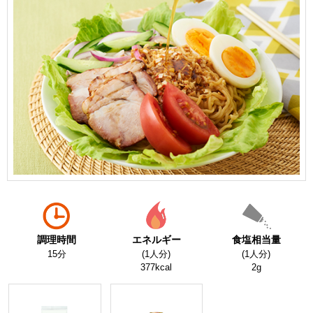
調理時間
エネルギー
食塩相当量
15分
(1人分)
(1人分)
377kcal
2g