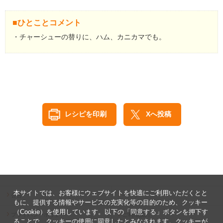
■ひとことコメント
・チャーシューの替りに、ハム、カニカマでも。
レシピを印刷
Xへ投稿
本サイトでは、お客様にウェブサイトを快適にご利用いただくとと
公告
ヘルプ
もに、提供する情報やサービスの充実化等の目的のため、クッキー
（Cookie）を使用しています。以下の「同意する」ボタンを押下す
プライバシーポリシー
ご利用規約
ることで、クッキーの使用に同意したとみなされます。クッキーが