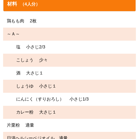
材料
（4人分）
鶏もも肉 2枚
～Ａ～
塩 小さじ2/3
こしょう 少々
酒 大さじ１
しょうゆ 小さじ１
にんにく（すりおろし） 小さじ1/3
カレー粉 大さじ１
片栗粉 適量
日清ヘルシーベジオイル 適量