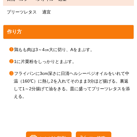
プリーツレタス 適宜
作り方
❶
鶏もも肉は3～4㎝大に切り、Aをまぶす。
❷
1に片栗粉をしっかりとまぶす。
❸
フライパンに3cm深さに日清ヘルシーベジオイルをいれて中
温（160℃）に熱し2を入れてそのまま3分ほど揚げる。裏返
して1～2分揚げて油をきる。皿に盛ってプリーツレタスを添
える。