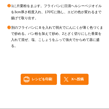
❷
1に片栗粉をまぶす。フライパンに日清ヘルシーベジオイル
を3cm厚さ程度入れ、170℃に熱し、エビの色が変わるまで
揚げて取り出す。
❸
別のフライパンにＢを入れて弱火でにんにくが薄く色づくま
で炒める。パン粉を加えて炒め、2とざく切りにした香菜を
入れて混ぜ、塩、こしょうをふって強火でからめて器に盛
る。
レシピを印刷
Xへ投稿