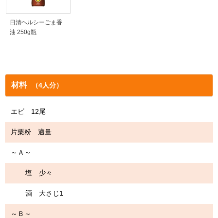
日清ヘルシーごま香
油 250g瓶
材料
（4人分）
エビ 12尾
片栗粉 適量
～Ａ～
塩 少々
酒 大さじ1
～Ｂ～