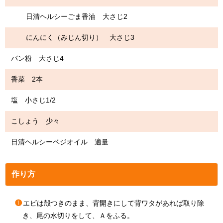
日清ヘルシーごま香油 大さじ2
にんにく（みじん切り） 大さじ3
パン粉 大さじ4
香菜 2本
塩 小さじ1/2
こしょう 少々
日清ヘルシーベジオイル 適量
作り方
❶
エビは殻つきのまま、背開きにして背ワタがあれば取り除
き、尾の水切りをして、Ａをふる。