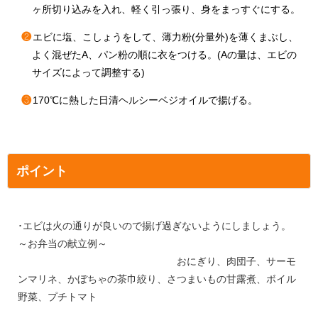
ヶ所切り込みを入れ、軽く引っ張り、身をまっすぐにする。
❷
エビに塩、こしょうをして、薄力粉(分量外)を薄くまぶし、
よく混ぜたA、パン粉の順に衣をつける。(Aの量は、エビの
サイズによって調整する)
❸
170℃に熱した日清ヘルシーベジオイルで揚げる。
ポイント
･エビは火の通りが良いので揚げ過ぎないようにしましょう。
～お弁当の献立例～
おにぎり、肉団子、サーモ
ンマリネ、かぼちゃの茶巾絞り、さつまいもの甘露煮、ボイル
野菜、プチトマト