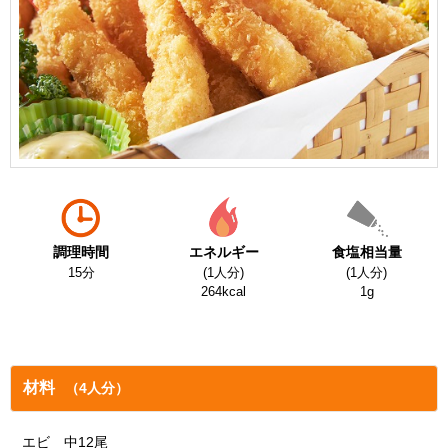
調理時間
エネルギー
食塩相当量
15分
(1人分)
(1人分)
264kcal
1g
材料
（4人分）
エビ 中12尾