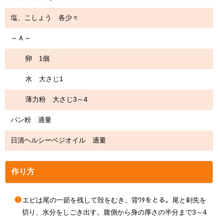
塩、こしょう 各少々
～Ａ～
卵 1個
水 大さじ1
薄力粉 大さじ3～4
パン粉 適量
日清ヘルシーベジオイル 適量
作り方
❶
エビは尾の一節を残して殻をむき、背ﾜﾀをとる。尾と剣先を
切り、水分をしごき出す。腹側から身の厚さの半分まで3～4