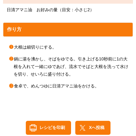
日清アマニ油 お好みの量（目安：小さじ2）
作り方
❶
大根は細切りにする。
❷
鍋に湯を沸かし、そばをゆでる。引き上げる10秒前に1の大
根を入れて一緒にゆであげ、流水でそばと大根を洗って水け
を切り、せいろに盛り付ける。
❸
食卓で、めんつゆに日清アマニ油をかける。
レシピを印刷
Xへ投稿