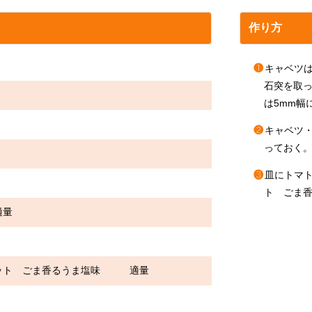
作り方
❶
キャベツは
石突を取
は5mm幅
❷
キャベツ
っておく
❸
皿にトマ
ト ごま
適量
エット ごま香るうま塩味 適量