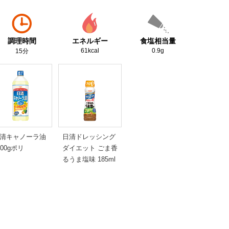
調理時間
エネルギー
食塩相当量
61kcal
0.9g
15分
清キャノーラ油
日清ドレッシング
000gポリ
ダイエット ごま香
るうま塩味 185ml