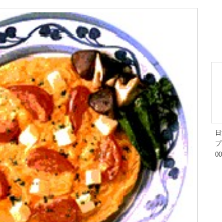
日
プ
0