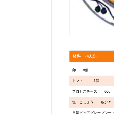
材料
（4人分）
卵 8個
トマト 1個
プロセスチーズ 60g
塩・こしょう 各少々
日清ピュアグレープシ