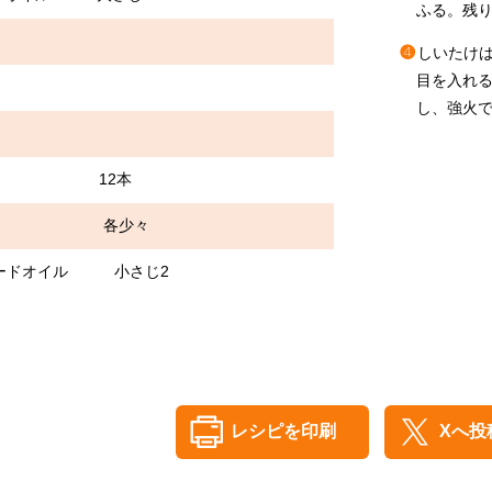
ふる。残り
❹
しいたけ
目を入れ
し、強火
シ 12本
う 各少々
シードオイル 小さじ2
レシピを印刷
Xへ投