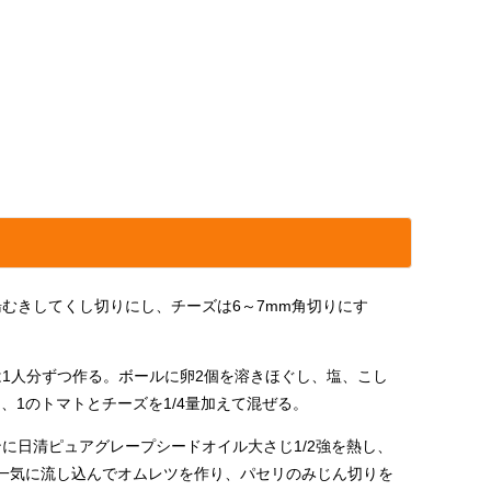
むきしてくし切りにし、チーズは6～7mm角切りにす
は1人分ずつ作る。ボールに卵2個を溶きほぐし、塩、こし
、1のトマトとチーズを1/4量加えて混ぜる。
に日清ピュアグレープシードオイル大さじ1/2強を熱し、
を一気に流し込んでオムレツを作り、パセリのみじん切りを