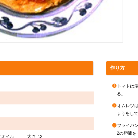
作り方
❶
トマトは湯
る。
❷
オムレツ
ょうをして
❸
フライパン
2の卵液
ードオイル 大さじ2