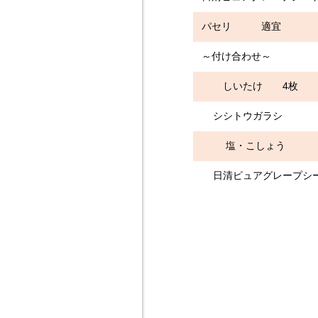
パセリ 適宜
～付け合わせ～
しいたけ 4枚
シシトウガラ
塩・こしょ
日清ピュアグレープ