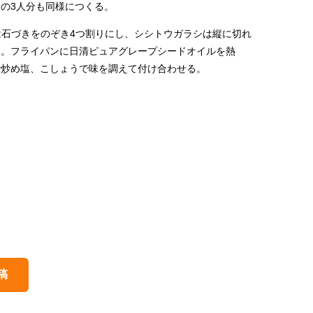
の3人分も同様につくる。
は石づきをのぞき4つ割りにし、シシトウガラシは縦に切れ
る。フライパンに日清ピュアグレープシードオイルを熱
で炒め塩、こしょうで味を調えて付け合わせる。
稿