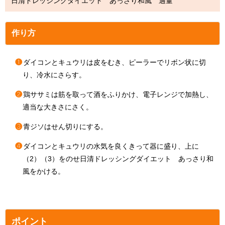
日清ドレッシングダイエット あっさり和風 適量
作り方
❶
ダイコンとキュウリは皮をむき、ピーラーでリボン状に切
り、冷水にさらす。
❷
鶏ササミは筋を取って酒をふりかけ、電子レンジで加熱し、
適当な大きさにさく。
❸
青ジソはせん切りにする。
❹
ダイコンとキュウリの水気を良くきって器に盛り、上に
（2）（3）をのせ日清ドレッシングダイエット あっさり和
風をかける。
ポイント