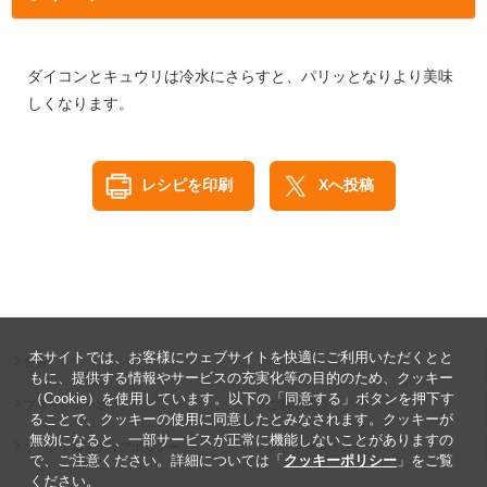
ダイコンとキュウリは冷水にさらすと、パリッとなりより美味
しくなります。
レシピを印刷
Xへ投稿
本サイトでは、お客様にウェブサイトを快適にご利用いただくとと
公告
ヘルプ
もに、提供する情報やサービスの充実化等の目的のため、クッキー
（Cookie）を使用しています。以下の「同意する」ボタンを押下す
プライバシーポリシー
ご利用規約
ることで、クッキーの使用に同意したとみなされます。クッキーが
無効になると、一部サービスが正常に機能しないことがありますの
ソーシャルメディアポリシー
クッキーポリシー
で、ご注意ください。詳細については「
クッキーポリシー
」をご覧
ください。