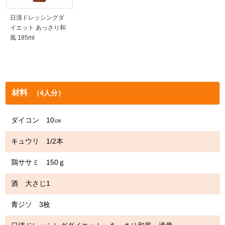
日清ドレッシングダ
イエット あっさり和
風 185ml
材料
（4人分）
ダイコン 10㎝
キュウリ 1/2本
鶏ササミ 150ｇ
酒 大さじ1
青ジソ 3枚