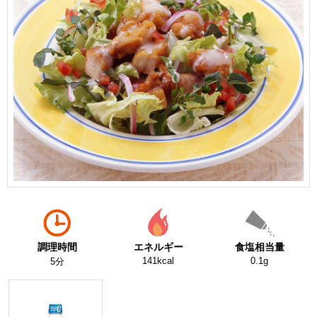
調理時間
エネルギー
食塩相当量
141kcal
0.1g
5分