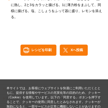
に熱し、2と3をカラッと揚げる。1に薄力粉をまぶして、同
様に揚げる。塩、こしょうをふって器に盛り、レモンを添え
る。
レシピを印刷
Xへ投稿
本サイトでは、お客様にウェブサイトを快適にご利用いただくとと
公告
ヘルプ
もに、提供する情報やサービスの充実化等の目的のため、クッキー
（Cookie）を使用しています。以下の「同意する」ボタンを押下す
プライバシーポリシー
ご利用規約
ることで、クッキーの使用に同意したとみなされます。クッキーが
無効になると、一部サービスが正常に機能しないことがありますの