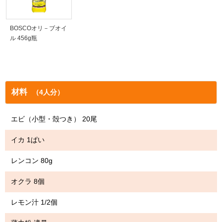
BOSCOオリ－ブオイ
ル 456g瓶
材料
（4人分）
エビ（小型・殻つき） 20尾
イカ 1ぱい
レンコン 80g
オクラ 8個
レモン汁 1/2個