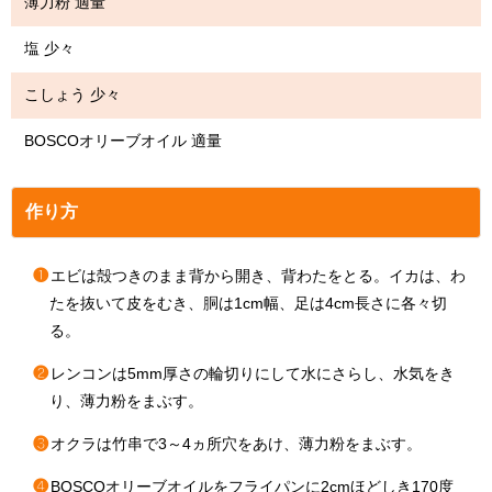
薄力粉 適量
塩 少々
こしょう 少々
BOSCOオリーブオイル 適量
作り方
❶
エビは殻つきのまま背から開き、背わたをとる。イカは、わ
たを抜いて皮をむき、胴は1cm幅、足は4cm長さに各々切
る。
❷
レンコンは5mm厚さの輪切りにして水にさらし、水気をき
り、薄力粉をまぶす。
❸
オクラは竹串で3～4ヵ所穴をあけ、薄力粉をまぶす。
❹
BOSCOオリーブオイルをフライパンに2cmほどしき170度