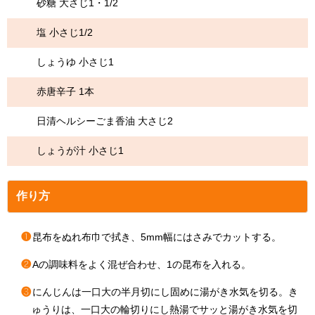
砂糖 大さじ1・1/2
塩 小さじ1/2
しょうゆ 小さじ1
赤唐辛子 1本
日清ヘルシーごま香油 大さじ2
しょうが汁 小さじ1
作り方
❶
昆布をぬれ布巾で拭き、5mm幅にはさみでカットする。
❷
Aの調味料をよく混ぜ合わせ、1の昆布を入れる。
❸
にんじんは一口大の半月切にし固めに湯がき水気を切る。き
ゅうりは、一口大の輪切りにし熱湯でサッと湯がき水気を切