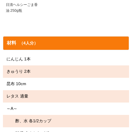
日清ヘルシーごま香
油 250g瓶
材料
（4人分）
にんじん 1本
きゅうり 2本
昆布 10cm
レタス 適量
～A～
酢、水 各1/2カップ