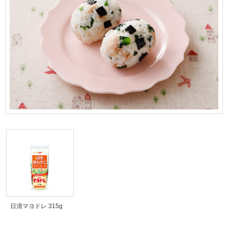
日清マヨドレ 315g