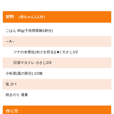
材料
（赤ちゃん1人分）
ごはん 80g(子供用茶碗1杯分)
～A～
ツナの水煮缶(水けを切る)(★) 大さじ1/2
日清マヨドレ 小さじ2/3
小松菜(葉の部分) 1/2枚
塩 少々
焼きのり 適量
作り方