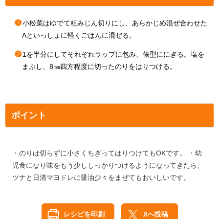
❶
小松菜はゆでて粗みじん切りにし、あらかじめ混ぜ合わせた
Aといっしょに軽くごはんに混ぜる。
❷
1を半分にしてそれぞれラップに包み、俵型ににぎる。塩を
まぶし、8㎜四方程度に切ったのりをはりつける。
ポイント
・のりは切らずに小さくちぎってはりつけてもOKです。 ・幼
児食になり味をもう少ししっかりつけるようになってきたら、
ツナと日清マヨドレに醤油少々をまぜてもおいしいです。
レシピを印刷
Xへ投稿