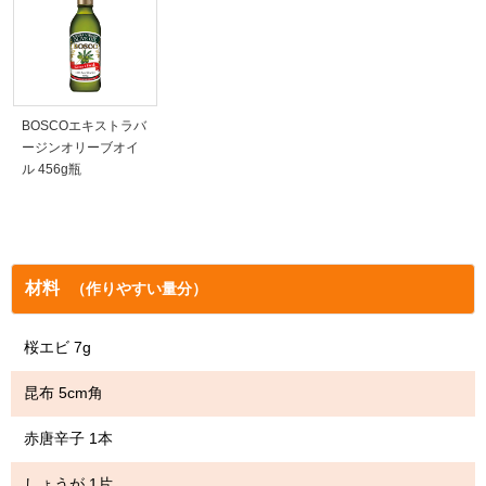
BOSCOエキストラバ
ージンオリーブオイ
ル 456g瓶
材料
（作りやすい量分）
桜エビ 7g
昆布 5cm角
赤唐辛子 1本
しょうが 1片