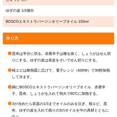
ゆずの皮 1/2個分
BOSCOエキストラバージンオリーブオイル 150ml
作り方
❶
昆布は半分に切る。赤唐辛子は種を抜く。しょうがはせん切
りにする。ゆずの皮は表皮をそいでせん切りにする。
❷
桜エビは耐熱皿に広げて、電子レンジ（600W）で30秒加熱
して冷ます。
❸
鍋にBOSCOエキストラバージンオリーブオイル、赤唐辛
子、昆布、しょうがを入れて弱火で80℃に加熱する。
❹
3が冷めたら容器の1/3までオイルのみを注ぎ、桜エビ、昆
布、ゆずの皮を入れて残りの3のオイルを中の具材とともに
注ぐ。