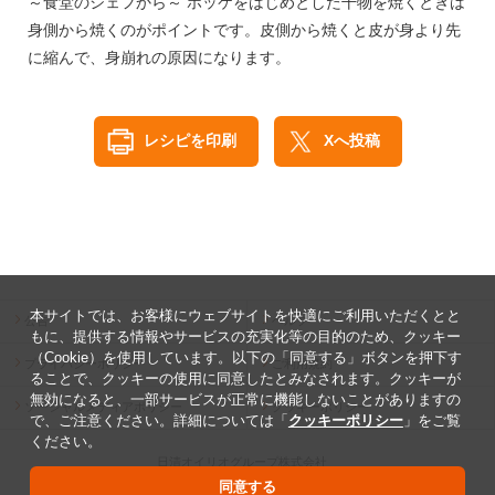
～食堂のシェフから～ ホッケをはじめとした干物を焼くときは
身側から焼くのがポイントです。皮側から焼くと皮が身より先
に縮んで、身崩れの原因になります。
レシピを印刷
Xへ投稿
本サイトでは、お客様にウェブサイトを快適にご利用いただくとと
公告
ヘルプ
もに、提供する情報やサービスの充実化等の目的のため、クッキー
（Cookie）を使用しています。以下の「同意する」ボタンを押下す
プライバシーポリシー
ご利用規約
ることで、クッキーの使用に同意したとみなされます。クッキーが
無効になると、一部サービスが正常に機能しないことがありますの
ソーシャルメディアポリシー
クッキーポリシー
で、ご注意ください。詳細については「
クッキーポリシー
」をご覧
ください。
日清オイリオグループ株式会社
Copyright ©2026 The Nisshin OilliO Group, Ltd.
同意する