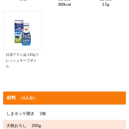
380kcal
3.5g
日清アマニ油 145gフ
レッシュキープボト
ル
材料
（4人分）
しまホッケ開き 2枚
大根おろし 200g