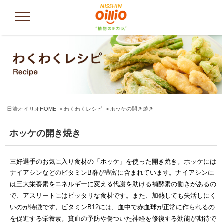
日清オイリオHOME
わくわくレシピ
ホッケの開き焼き
ホッケの開き焼き
三好選手のお気に入り食材の「ホッケ」を使った開き焼き。ホッケには
ナイアシンなどのビタミンB群が豊富に含まれています。ナイアシンに
は三大栄養素をエネルギーに変える代謝を助ける補酵素の働きがあるの
で、アスリートにはピッタリな食材です。また、加熱しても失活しにく
いのが特徴です。ビタミンB12には、血中で赤血球が正常に作られるの
を促進する栄養素。貧血の予防や傷ついた神経を修復する効能が期待で