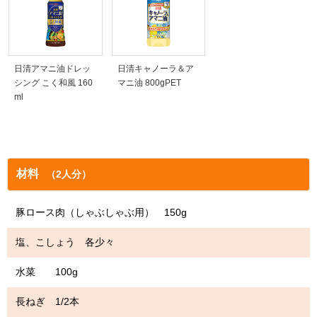
日清アマニ油ドレッ
日清キャノーラ＆ア
シング こく和風 160
マニ油 800gPET
ml
材料
（2人分）
豚ロース肉（しゃぶしゃぶ用） 150g
塩、こしょう 各少々
水菜 100g
長ねぎ 1/2本