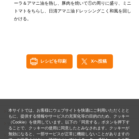
ーラ＆アマニ油を熱し、豚肉を焼いて①の周りに盛り、ミニ
トマトをちらし、日清アマニ油ドレッシングこく和風を回し
かける。
レシピを印刷
Xへ投稿
本サイトでは、お客様にウェブサイトを快適にご利用いただくとと
公告
ヘルプ
もに、提供する情報やサービスの充実化等の目的のため、クッキー
（Cookie）を使用しています。以下の「同意する」ボタンを押下す
プライバシーポリシー
ご利用規約
ることで、クッキーの使用に同意したとみなされます。クッキーが
無効になると、一部サービスが正常に機能しないことがありますの
ソーシャルメディアポリシー
クッキーポリシー