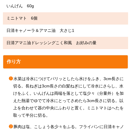
いんげん 60g
ミニトマト 6個
日清キャノーラ＆アマニ油 大さじ1
日清アマニ油ドレッシングこく和風 お好みの量
作り方
❶
水菜は冷水につけてパリッとしたら水けをふき、3cm長さに
切る。長ねぎは3cm長さの白髪ねぎにして冷水にさらし、水
けをふく。いんげんは両端を落として塩少々（分量外）を加
えた熱湯でゆでて冷水にとってさめたら3cm長さに切る。以
上を合わせて器の中央にふわりと置く。ミニトマトはへたを
取って半分に切る。
❷
豚肉は塩、こしょう各少々をふる。フライパンに日清キャノ