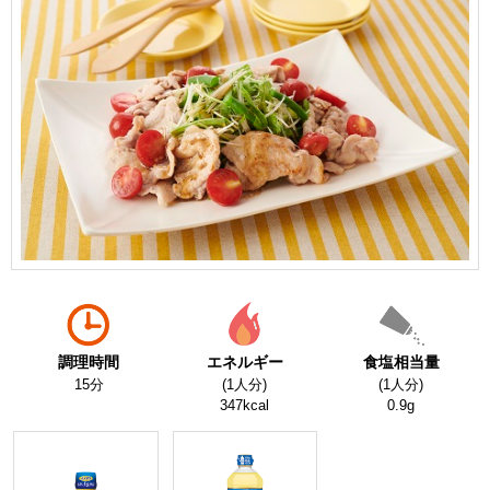
調理時間
エネルギー
食塩相当量
15分
(1人分)
(1人分)
347kcal
0.9g