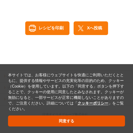
レシピを印刷
Xへ投稿
本サイトでは、お客様にウェブサイトを快適にご利用いただくとと
公告
ヘルプ
もに、提供する情報やサービスの充実化等の目的のため、クッキー
（Cookie）を使用しています。以下の「同意する」ボタンを押下す
プライバシーポリシー
ご利用規約
ることで、クッキーの使用に同意したとみなされます。クッキーが
無効になると、一部サービスが正常に機能しないことがありますの
ソーシャルメディアポリシー
クッキーポリシー
で、ご注意ください。詳細については「
クッキーポリシー
」をご覧
ください。
日清オイリオグループ株式会社
Copyright ©2026 The Nisshin OilliO Group, Ltd.
同意する