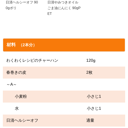
日清ヘルシーオフ 90
日清やみつきオイル
0gポリ
ごま油にんにく 90gP
ET
材料
（2本分）
わくわくレシピのチャーハン 120g
春巻きの皮 2枚
～A～
小麦粉 小さじ1
水 小さじ1
日清ヘルシーオフ 適量