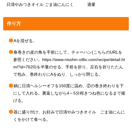
日清やみつきオイル ごま油にんにく 適量
作り方
❶
Aを混ぜる。
❷
春巻きの皮の角を手前にして、チャーハン(こちらのURLを
参照ください。https://www.nisshin-oillio.com/recipe/detail.ht
ml?id=7620)を半量のせる。手前を折り、左右を折りたたん
で包み、巻終わりにAをぬり、しっかり閉じる。
❸
鍋に日清ヘルシーオフを150度に温め、②の巻き終わりを下
にして入れる。裏返しながら4～5分程きつね色になるまで揚
げる。
❹
器に盛り付け、お好みで日清やみつきオイル ごま油にんに
くをかけて食べる。